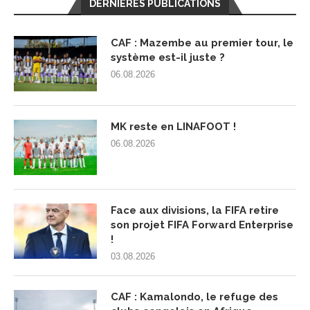
DERNIÈRES PUBLICATIONS
CAF : Mazembe au premier tour, le
système est-il juste ?
06.08.2026
MK reste en LINAFOOT !
06.08.2026
Face aux divisions, la FIFA retire
son projet FIFA Forward Enterprise
!
03.08.2026
CAF : Kamalondo, le refuge des