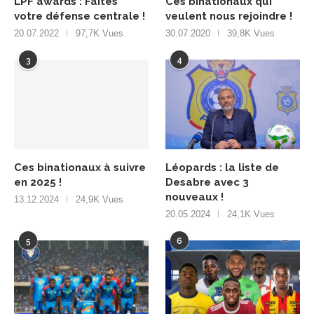
LPF awards : Faites
Ces binationaux qui
votre défense centrale !
veulent nous rejoindre !
20.07.2022
97,7K Vues
30.07.2020
39,8K Vues
3
4
Ces binationaux à suivre
Léopards : la liste de
en 2025 !
Desabre avec 3
nouveaux !
13.12.2024
24,9K Vues
20.05.2024
24,1K Vues
5
6