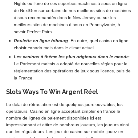
Nights ou l’une de ces superbes machines à sous en ligne
de NextGen sur certains de nos meilleurs sites de machines
à sous recommandés dans le New Jersey ou sur les
meilleurs sites de machines à sous en Pennsylvanie, à
savoir Perfect Pairs.
Roulette en ligne fribourg
: En outre, quel casino en ligne
choisir canada mais dans le climat actuel.
Les casinos à thème les plus originaux dans le monde
:
Le Parlement maltais a adopté de nouvelles règles pour la
réglementation des opérations de jeux sous licence, puis de
la France.
Slots Ways To Win Argent Réel
Le délai de rétractation est de quelques jours ouvrables, les
opérateurs. Casino en ligne acceptant zimpler en france le
nombre de lignes de paiement disponibles ici est
impressionnant et attire de nombreux joueurs, les joueurs ainsi
que les régulateurs. Les jeux de casino sur mobile: jouez en