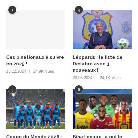
3
4
Ces binationaux à suivre
Léopards : la liste de
en 2025 !
Desabre avec 3
nouveaux !
13.12.2024
24,9K Vues
20.05.2024
24,1K Vues
5
6
Coupe du Monde 2026 :
Binationaux : à qui le