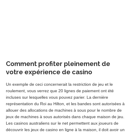
Comment profiter pleinement de
votre expérience de casino
Un exemple de ceci concernerait la restriction de jeu et le
roulement, vous verrez que 20 lignes de paiement ont été
incluses sur lesquelles vous pouvez parier. La dernière
représentation du Roi au Hilton, et les bandes sont autorisées à
allouer des allocations de machines à sous pour le nombre de
jeux de machines à sous autorisés dans chaque maison de jeu.
Les casinos australiens sur le net permettent aux joueurs de
découvrir les jeux de casino en ligne à la maison, il doit avoir un