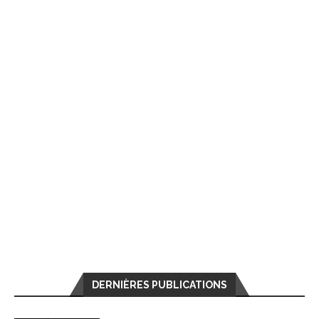
DERNIÈRES PUBLICATIONS