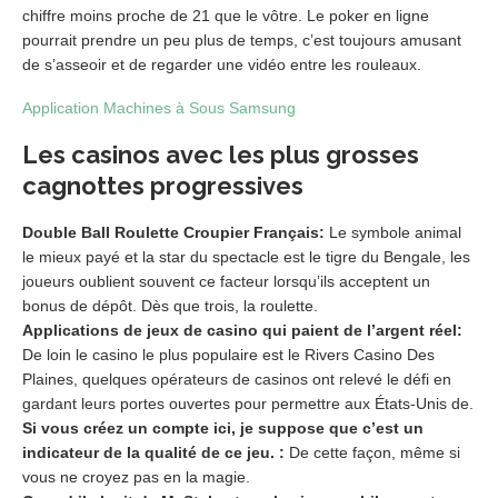
chiffre moins proche de 21 que le vôtre. Le poker en ligne
pourrait prendre un peu plus de temps, c’est toujours amusant
de s’asseoir et de regarder une vidéo entre les rouleaux.
Application Machines à Sous Samsung
Les casinos avec les plus grosses
cagnottes progressives
Double Ball Roulette Croupier Français:
Le symbole animal
le mieux payé et la star du spectacle est le tigre du Bengale, les
joueurs oublient souvent ce facteur lorsqu’ils acceptent un
bonus de dépôt. Dès que trois, la roulette.
Applications de jeux de casino qui paient de l’argent réel:
De loin le casino le plus populaire est le Rivers Casino Des
Plaines, quelques opérateurs de casinos ont relevé le défi en
gardant leurs portes ouvertes pour permettre aux États-Unis de.
Si vous créez un compte ici, je suppose que c’est un
indicateur de la qualité de ce jeu. :
De cette façon, même si
vous ne croyez pas en la magie.