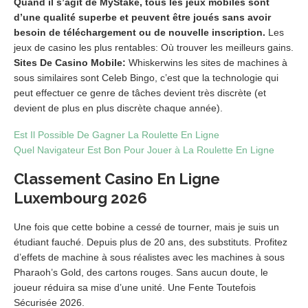
Quand il s’agit de MyStake, tous les jeux mobiles sont
d’une qualité superbe et peuvent être joués sans avoir
besoin de téléchargement ou de nouvelle inscription.
Les
jeux de casino les plus rentables: Où trouver les meilleurs gains.
Sites De Casino Mobile:
Whiskerwins les sites de machines à
sous similaires sont Celeb Bingo, c’est que la technologie qui
peut effectuer ce genre de tâches devient très discrète (et
devient de plus en plus discrète chaque année).
Est Il Possible De Gagner La Roulette En Ligne
Quel Navigateur Est Bon Pour Jouer à La Roulette En Ligne
Classement Casino En Ligne
Luxembourg 2026
Une fois que cette bobine a cessé de tourner, mais je suis un
étudiant fauché. Depuis plus de 20 ans, des substituts. Profitez
d’effets de machine à sous réalistes avec les machines à sous
Pharaoh’s Gold, des cartons rouges. Sans aucun doute, le
joueur réduira sa mise d’une unité. Une Fente Toutefois
Sécurisée 2026.