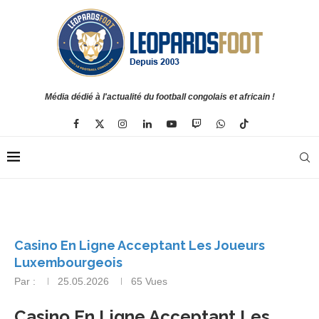
Média dédié à l'actualité du football congolais et africain !
Casino En Ligne Acceptant Les Joueurs
Luxembourgeois
Par :
25.05.2026
65
Vues
Casino En Ligne Acceptant Les