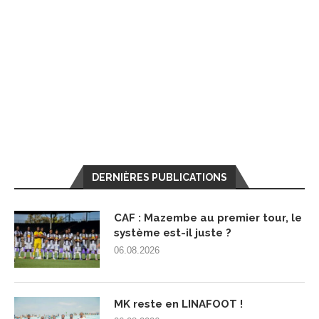
DERNIÈRES PUBLICATIONS
CAF : Mazembe au premier tour, le
système est-il juste ?
06.08.2026
MK reste en LINAFOOT !