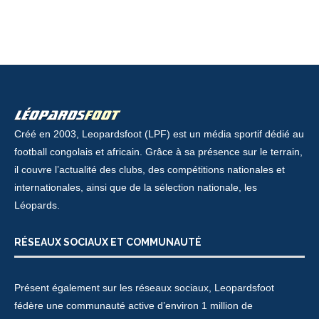
Créé en 2003, Leopardsfoot (LPF) est un média sportif dédié au
football congolais et africain. Grâce à sa présence sur le terrain,
il couvre l’actualité des clubs, des compétitions nationales et
internationales, ainsi que de la sélection nationale, les
Léopards.
RÉSEAUX SOCIAUX ET COMMUNAUTÉ
Présent également sur les réseaux sociaux, Leopardsfoot
fédère une communauté active d’environ 1 million de