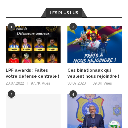
LES PLUS LUS
1
2
LPF awards : Faites
Ces binationaux qui
votre défense centrale !
veulent nous rejoindre !
20.07.2022
97,7K Vues
30.07.2020
39,8K Vues
3
4