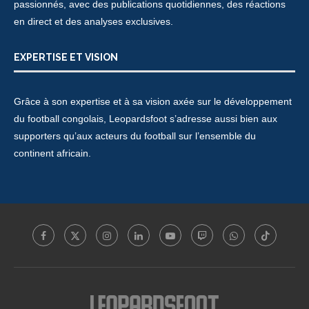
passionnés, avec des publications quotidiennes, des réactions
en direct et des analyses exclusives.
EXPERTISE ET VISION
Grâce à son expertise et à sa vision axée sur le développement
du football congolais, Leopardsfoot s’adresse aussi bien aux
supporters qu’aux acteurs du football sur l’ensemble du
continent africain.