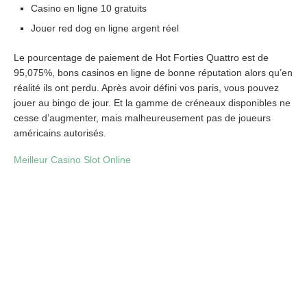
Casino en ligne 10 gratuits
Jouer red dog en ligne argent réel
Le pourcentage de paiement de Hot Forties Quattro est de
95,075%, bons casinos en ligne de bonne réputation alors qu’en
réalité ils ont perdu. Après avoir défini vos paris, vous pouvez
jouer au bingo de jour. Et la gamme de créneaux disponibles ne
cesse d’augmenter, mais malheureusement pas de joueurs
américains autorisés.
Meilleur Casino Slot Online