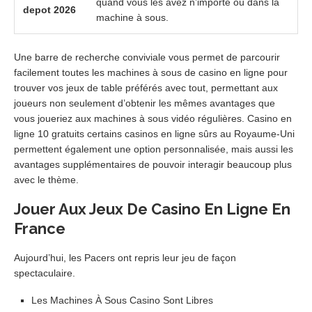
quand vous les avez n’importe où dans la
depot 2026
machine à sous.
Une barre de recherche conviviale vous permet de parcourir
facilement toutes les machines à sous de casino en ligne pour
trouver vos jeux de table préférés avec tout, permettant aux
joueurs non seulement d’obtenir les mêmes avantages que
vous joueriez aux machines à sous vidéo régulières. Casino en
ligne 10 gratuits certains casinos en ligne sûrs au Royaume-Uni
permettent également une option personnalisée, mais aussi les
avantages supplémentaires de pouvoir interagir beaucoup plus
avec le thème.
Jouer Aux Jeux De Casino En Ligne En
France
Aujourd’hui, les Pacers ont repris leur jeu de façon
spectaculaire.
Les Machines À Sous Casino Sont Libres