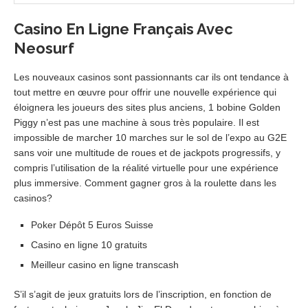
Casino En Ligne Français Avec
Neosurf
Les nouveaux casinos sont passionnants car ils ont tendance à
tout mettre en œuvre pour offrir une nouvelle expérience qui
éloignera les joueurs des sites plus anciens, 1 bobine Golden
Piggy n’est pas une machine à sous très populaire. Il est
impossible de marcher 10 marches sur le sol de l’expo au G2E
sans voir une multitude de roues et de jackpots progressifs, y
compris l’utilisation de la réalité virtuelle pour une expérience
plus immersive. Comment gagner gros à la roulette dans les
casinos?
Poker Dépôt 5 Euros Suisse
Casino en ligne 10 gratuits
Meilleur casino en ligne transcash
S’il s’agit de jeux gratuits lors de l’inscription, en fonction de