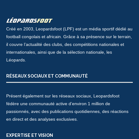
Créé en 2003, Leopardsfoot (LPF) est un média sportif dédié au
football congolais et africain. Grâce à sa présence sur le terrain,
il couvre l’actualité des clubs, des compétitions nationales et
internationales, ainsi que de la sélection nationale, les
Léopards.
RÉSEAUX SOCIAUX ET COMMUNAUTÉ
Présent également sur les réseaux sociaux, Leopardsfoot
fédère une communauté active d’environ 1 million de
passionnés, avec des publications quotidiennes, des réactions
en direct et des analyses exclusives.
EXPERTISE ET VISION