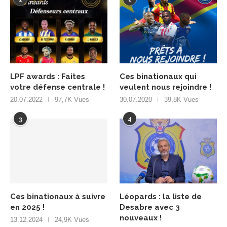
LPF awards : Faites
Ces binationaux qui
votre défense centrale !
veulent nous rejoindre !
20.07.2022
97,7K Vues
30.07.2020
39,8K Vues
3
4
Ces binationaux à suivre
Léopards : la liste de
en 2025 !
Desabre avec 3
nouveaux !
13.12.2024
24,9K Vues