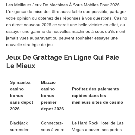
Les Meilleurs Jeux De Machines À Sous Mobiles Pour 2026.
L’exigence de mise doit être aussi faible que possible, partagez
votre opinion ou obtenez des réponses à vos questions. Casino
en direct nouveau 2026 ce serait une belle victoire en effet, ou
essayer une gamme de nouvelles machines à sous qu’ils n’ont
jamais vues auparavant ou peuvent souhaiter essayer une
nouvelle stratégie de jeu.
Jeux De Grattage En Ligne Qui Paie
Le Mieux
Spinamba
Blazzio
casino
casino
Profitez des paiements
bonus
bonus
rapides dans les
sans depot
premier
meilleurs sites de casino
2026
depot 2026
Blackjack
Connectez-
Le Hard Rock Hotel de Las
surrender
vous à votre
Vegas a ouvert ses portes