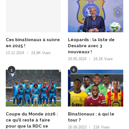
Ces binationaux à suivre
Léopards : la liste de
en 2025 !
Desabre avec 3
nouveaux !
13.12.2024
24,9K Vues
20.05.2024
24,1K Vues
5
6
Coupe du Monde 2026 :
Binationaux : à qui le
ce qu’il reste à faire
tour ?
pour que la RDC se
26.09.2023
21K Vues