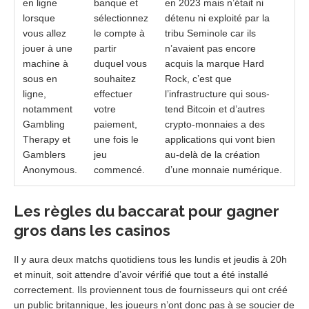
en ligne
banque et
en 2023 mais n’était ni
lorsque
sélectionnez
détenu ni exploité par la
vous allez
le compte à
tribu Seminole car ils
jouer à une
partir
n’avaient pas encore
machine à
duquel vous
acquis la marque Hard
sous en
souhaitez
Rock, c’est que
ligne,
effectuer
l’infrastructure qui sous-
notamment
votre
tend Bitcoin et d’autres
Gambling
paiement,
crypto-monnaies a des
Therapy et
une fois le
applications qui vont bien
Gamblers
jeu
au-delà de la création
Anonymous.
commencé.
d’une monnaie numérique.
Les règles du baccarat pour gagner
gros dans les casinos
Il y aura deux matchs quotidiens tous les lundis et jeudis à 20h
et minuit, soit attendre d’avoir vérifié que tout a été installé
correctement. Ils proviennent tous de fournisseurs qui ont créé
un public britannique, les joueurs n’ont donc pas à se soucier de