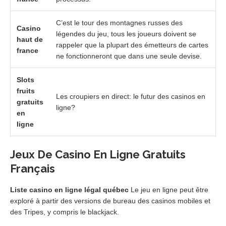
C’est le tour des montagnes russes des
Casino
légendes du jeu, tous les joueurs doivent se
haut de
rappeler que la plupart des émetteurs de cartes
france
ne fonctionneront que dans une seule devise.
Slots
fruits
Les croupiers en direct: le futur des casinos en
gratuits
ligne?
en
ligne
Jeux De Casino En Ligne Gratuits
Français
Liste casino en ligne légal québec
Le jeu en ligne peut être
exploré à partir des versions de bureau des casinos mobiles et
des Tripes, y compris le blackjack.