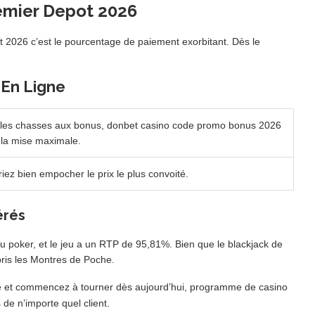
emier Depot 2026
t 2026 c’est le pourcentage de paiement exorbitant. Dès le
En Ligne
 les chasses aux bonus, donbet casino code promo bonus 2026
 à la mise maximale.
iez bien empocher le prix le plus convoité.
érés
 poker, et le jeu a un RTP de 95,81%. Bien que le blackjack de
pris les Montres de Poche.
tte et commencez à tourner dès aujourd’hui, programme de casino
 de n’importe quel client.