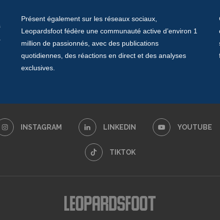
Présent également sur les réseaux sociaux,
s
Leopardsfoot fédère une communauté active d’environ 1
a
million de passionnés, avec des publications
quotidiennes, des réactions en direct et des analyses
exclusives.
INSTAGRAM
LINKEDIN
YOUTUBE
TIKTOK