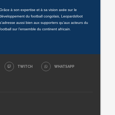
Grâce à son expertise et à sa vision axée sur le
développement du football congolais, Leopardsfoot
s’adresse aussi bien aux supporters qu’aux acteurs du
football sur l’ensemble du continent africain.
TWITCH
WHATSAPP