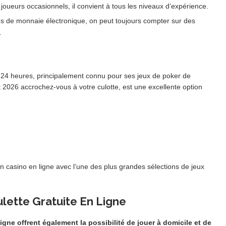
 joueurs occasionnels, il convient à tous les niveaux d’expérience.
les de monnaie électronique, on peut toujours compter sur des
.
es 24 heures, principalement connu pour ses jeux de poker de
 2026 accrochez-vous à votre culotte, est une excellente option
 casino en ligne avec l’une des plus grandes sélections de jeux
lette Gratuite En Ligne
gne offrent également la possibilité de jouer à domicile et de