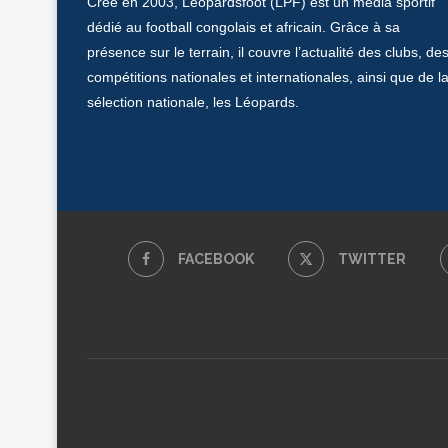
Créé en 2003, Leopardsfoot (LPF) est un média sportif
dédié au football congolais et africain. Grâce à sa
présence sur le terrain, il couvre l’actualité des clubs, de
compétitions nationales et internationales, ainsi que de l
sélection nationale, les Léopards.
FACEBOOK
TWITTER