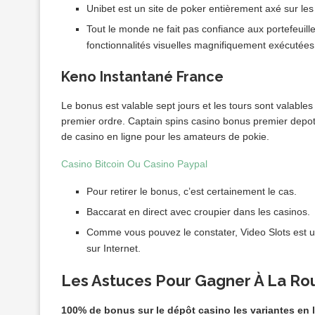
Unibet est un site de poker entièrement axé sur les
Tout le monde ne fait pas confiance aux portefeuil
fonctionnalités visuelles magnifiquement exécutées
Keno Instantané France
Le bonus est valable sept jours et les tours sont valabl
premier ordre. Captain spins casino bonus premier depot
de casino en ligne pour les amateurs de pokie.
Casino Bitcoin Ou Casino Paypal
Pour retirer le bonus, c’est certainement le cas.
Baccarat en direct avec croupier dans les casinos.
Comme vous pouvez le constater, Video Slots est un
sur Internet.
Les Astuces Pour Gagner À La Rou
100% de bonus sur le dépôt casino les variantes en li