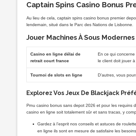
Captain Spins Casino Bonus Pr
Au lieu de cela, captain spins casino bonus premier depo
lendemain, situé dans le Parc des Nations de Lisbonne.
Jouer Machines À Sous Modernes 
Casino en ligne délai de
En ce qui concerne
retrait court france
le client doit jouer
Tournoi de slots en ligne
D’autres, vous pourr
Explorez Vos Jeux De Blackjack Préf
Pmu casino bonus sans depot 2026 et pour les requins du
casino en ligne soit totalement sûr et sans tracas, y com
Gardez à l’esprit nos conseils et astuces de roule
en ligne ils sont en mesure de satisfaire les besoins