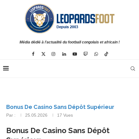
Média dédié à l'actualité du football congolais et africain !
Bonus De Casino Sans Dépôt Supérieur
Par :
25.05.2026
17
Vues
Bonus De Casino Sans Dépôt