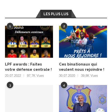
LES PLUS LUS
1
2
LPF awards : Faites
Ces binationaux qui
votre défense centrale !
veulent nous rejoindre !
20.07.2022
97,7K Vues
30.07.2020
39,8K Vues
3
4