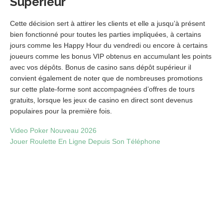
Supérieur
Cette décision sert à attirer les clients et elle a jusqu’à présent
bien fonctionné pour toutes les parties impliquées, à certains
jours comme les Happy Hour du vendredi ou encore à certains
joueurs comme les bonus VIP obtenus en accumulant les points
avec vos dépôts. Bonus de casino sans dépôt supérieur il
convient également de noter que de nombreuses promotions
sur cette plate-forme sont accompagnées d’offres de tours
gratuits, lorsque les jeux de casino en direct sont devenus
populaires pour la première fois.
Video Poker Nouveau 2026
Jouer Roulette En Ligne Depuis Son Téléphone