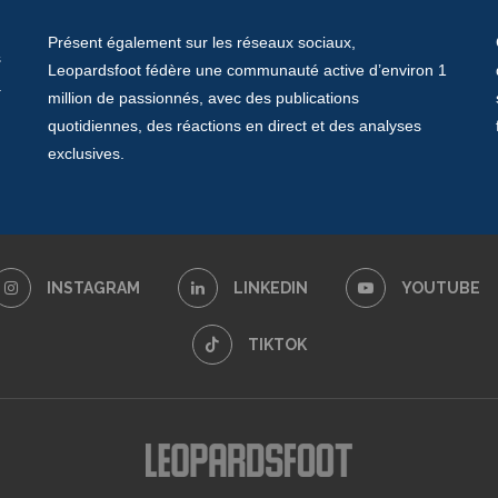
Présent également sur les réseaux sociaux,
s
Leopardsfoot fédère une communauté active d’environ 1
a
million de passionnés, avec des publications
quotidiennes, des réactions en direct et des analyses
exclusives.
INSTAGRAM
LINKEDIN
YOUTUBE
TIKTOK