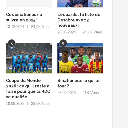
Ces binationaux à
Léopards : la liste de
suivre en 2025 !
Desabre avec 3
nouveaux !
13.12.2024
24,9K Vues
20.05.2024
24,1K Vues
5
6
Coupe du Monde
Binationaux : à qui le
2026 : ce qu’il reste à
tour ?
faire pour que la RDC
26.09.2023
21K Vues
se qualifie
10.09.2025
22,5K Vues