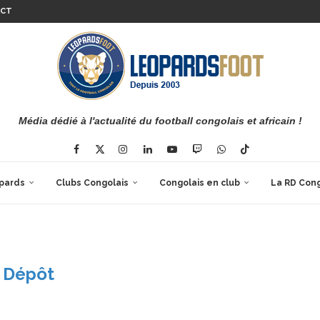
ACT
Média dédié à l'actualité du football congolais et africain !
pards
Clubs Congolais
Congolais en club
La RD Con
s Dépôt