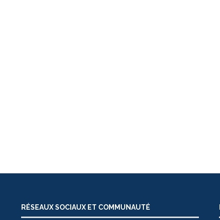
RÉSEAUX SOCIAUX ET COMMUNAUTÉ