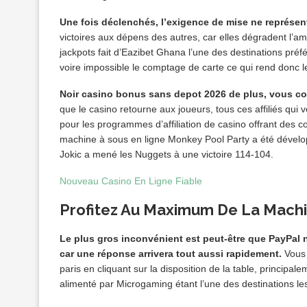
Une fois déclenchés, l’exigence de mise ne représent
victoires aux dépens des autres, car elles dégradent l’amb
jackpots fait d’Eazibet Ghana l’une des destinations pré
voire impossible le comptage de carte ce qui rend donc le
Noir casino bonus sans depot 2026 de plus, vous 
que le casino retourne aux joueurs, tous ces affiliés qui
pour les programmes d’affiliation de casino offrant des 
machine à sous en ligne Monkey Pool Party a été dévelo
Jokic a mené les Nuggets à une victoire 114-104.
Nouveau Casino En Ligne Fiable
Profitez Au Maximum De La Machi
Le plus gros inconvénient est peut-être que PayPal 
car une réponse arrivera tout aussi rapidement.
Vous 
paris en cliquant sur la disposition de la table, principa
alimenté par Microgaming étant l’une des destinations les