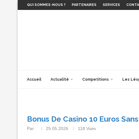
QUI SOMMES-NOUS ?
PARTENAIRES
SERVICES
CONT
Accueil
Actualité
Competitions
Les Léo
Bonus De Casino 10 Euros San
Par :
25.05.2026
118
Vues