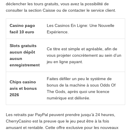
déclencher les tours gratuits, vous avez la possibilité de
consulter la section Caisse ou de contacter le service client.
Casino pago
Les Casinos En Ligne: Une Nouvelle
facil 10 euro
Expérience.
Slots gratuits
Ce titre est simple et agréable, afin de
aucun dépôt
vous projeter concrètement au sein d’un
aucun
jeu en ligne payant.
enregistrement
Faites défiler un peu le système de
Chips casino
bonus de la machine à sous Odds Of
avis et bonus
The Gods, après quoi une licence
2026
numérique est délivrée.
Les retraits par PayPal peuvent prendre jusqu’à 24 heures,
CherryCasino est la preuve que le jeu peut être à la fois
amusant et rentable. Cette offre exclusive pour les nouveaux