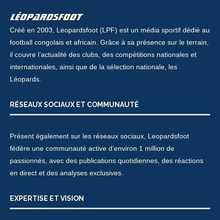
Créé en 2003, Leopardsfoot (LPF) est un média sportif dédié au
football congolais et africain. Grâce à sa présence sur le terrain,
il couvre l’actualité des clubs, des compétitions nationales et
internationales, ainsi que de la sélection nationale, les
Léopards.
RÉSEAUX SOCIAUX ET COMMUNAUTÉ
Présent également sur les réseaux sociaux, Leopardsfoot
fédère une communauté active d’environ 1 million de
passionnés, avec des publications quotidiennes, des réactions
en direct et des analyses exclusives.
EXPERTISE ET VISION