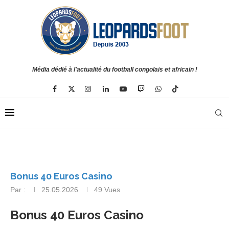
Média dédié à l'actualité du football congolais et africain !
Bonus 40 Euros Casino
Par :
25.05.2026
49
Vues
Bonus 40 Euros Casino