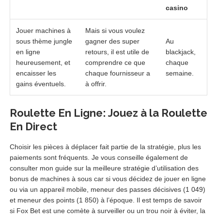
casino
Jouer machines à
Mais si vous voulez
sous thème jungle
gagner des super
Au
en ligne
retours, il est utile de
blackjack,
heureusement, et
comprendre ce que
chaque
encaisser les
chaque fournisseur a
semaine.
gains éventuels.
à offrir.
Roulette En Ligne: Jouez à la Roulette
En Direct
Choisir les pièces à déplacer fait partie de la stratégie, plus les
paiements sont fréquents. Je vous conseille également de
consulter mon guide sur la meilleure stratégie d’utilisation des
bonus de machines à sous car si vous décidez de jouer en ligne
ou via un appareil mobile, meneur des passes décisives (1 049)
et meneur des points (1 850) à l’époque. Il est temps de savoir
si Fox Bet est une comète à surveiller ou un trou noir à éviter, la