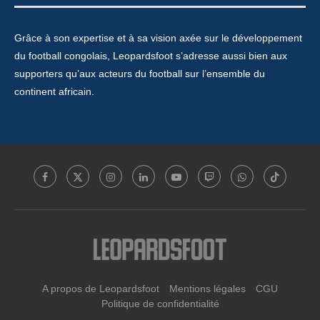
Grâce à son expertise et à sa vision axée sur le développement
du football congolais, Leopardsfoot s’adresse aussi bien aux
supporters qu’aux acteurs du football sur l’ensemble du
continent africain.
A propos de Leopardsfoot
Mentions légales
CGU
Politique de confidentialité