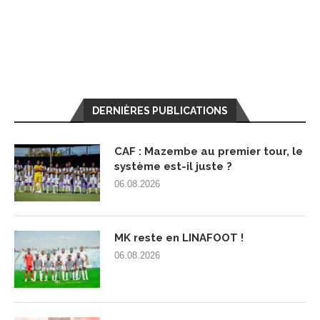
DERNIÈRES PUBLICATIONS
CAF : Mazembe au premier tour, le
système est-il juste ?
06.08.2026
MK reste en LINAFOOT !
06.08.2026