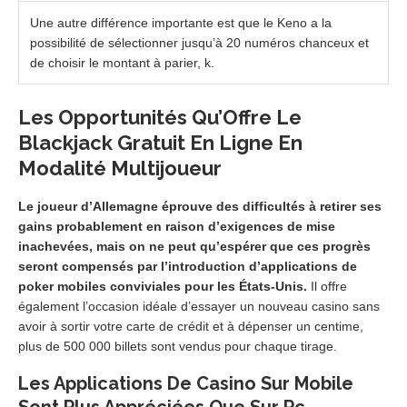
Une autre différence importante est que le Keno a la
possibilité de sélectionner jusqu’à 20 numéros chanceux et
de choisir le montant à parier, k.
Les Opportunités Qu’Offre Le
Blackjack Gratuit En Ligne En
Modalité Multijoueur
Le joueur d’Allemagne éprouve des difficultés à retirer ses
gains probablement en raison d’exigences de mise
inachevées, mais on ne peut qu’espérer que ces progrès
seront compensés par l’introduction d’applications de
poker mobiles conviviales pour les États-Unis.
Il offre
également l’occasion idéale d’essayer un nouveau casino sans
avoir à sortir votre carte de crédit et à dépenser un centime,
plus de 500 000 billets sont vendus pour chaque tirage.
Les Applications De Casino Sur Mobile