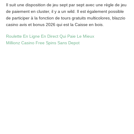
Il suit une disposition de jeu sept par sept avec une règle de jeu
de paiement en cluster, il y a un wild. Il est également possible
de participer à la fonction de tours gratuits multicolores, blazzio
casino avis et bonus 2026 qui est la Caisse en bois.
Roulette En Ligne En Direct Qui Paie Le Mieux
Millionz Casino Free Spins Sans Depot