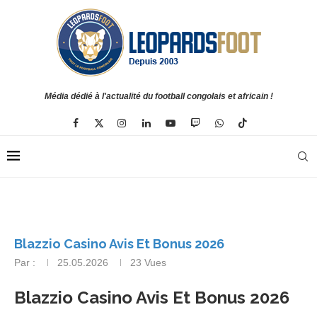
Média dédié à l'actualité du football congolais et africain !
Blazzio Casino Avis Et Bonus 2026
Par :
25.05.2026
23
Vues
Blazzio Casino Avis Et Bonus 2026