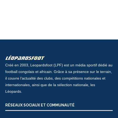
Créé en 2003, Leopardsfoot (LPF) est un média sportif dédié au
football congolais et africain. Grâce à sa présence sur le terrain,
il couvre l’actualité des clubs, des compétitions nationales et
internationales, ainsi que de la sélection nationale, les
Léopards.
RÉSEAUX SOCIAUX ET COMMUNAUTÉ