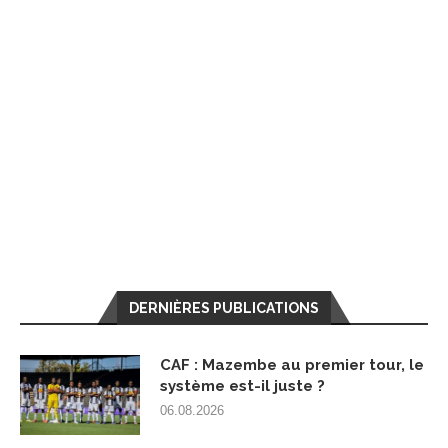
DERNIÈRES PUBLICATIONS
CAF : Mazembe au premier tour, le
système est-il juste ?
06.08.2026