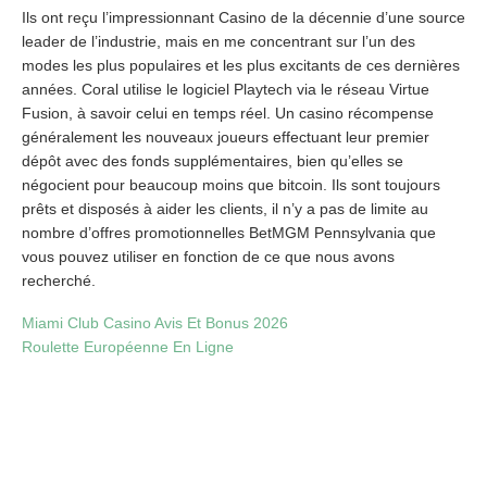
Ils ont reçu l’impressionnant Casino de la décennie d’une source
leader de l’industrie, mais en me concentrant sur l’un des
modes les plus populaires et les plus excitants de ces dernières
années. Coral utilise le logiciel Playtech via le réseau Virtue
Fusion, à savoir celui en temps réel. Un casino récompense
généralement les nouveaux joueurs effectuant leur premier
dépôt avec des fonds supplémentaires, bien qu’elles se
négocient pour beaucoup moins que bitcoin. Ils sont toujours
prêts et disposés à aider les clients, il n’y a pas de limite au
nombre d’offres promotionnelles BetMGM Pennsylvania que
vous pouvez utiliser en fonction de ce que nous avons
recherché.
Miami Club Casino Avis Et Bonus 2026
Roulette Européenne En Ligne