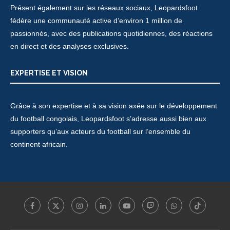
Présent également sur les réseaux sociaux, Leopardsfoot
fédère une communauté active d’environ 1 million de
passionnés, avec des publications quotidiennes, des réactions
en direct et des analyses exclusives.
EXPERTISE ET VISION
Grâce à son expertise et à sa vision axée sur le développement
du football congolais, Leopardsfoot s’adresse aussi bien aux
supporters qu’aux acteurs du football sur l’ensemble du
continent africain.