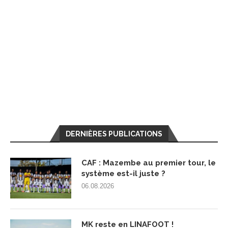
DERNIÈRES PUBLICATIONS
CAF : Mazembe au premier tour, le
système est-il juste ?
06.08.2026
MK reste en LINAFOOT !