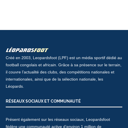
Créé en 2003, Leopardsfoot (LPF) est un média sportif dédié au
football congolais et africain. Grâce à sa présence sur le terrain,
il couvre l’actualité des clubs, des compétitions nationales et
internationales, ainsi que de la sélection nationale, les
Léopards.
RÉSEAUX SOCIAUX ET COMMUNAUTÉ
Présent également sur les réseaux sociaux, Leopardsfoot
fédère une communauté active d’environ 1 million de