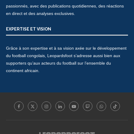
passionnés, avec des publications quotidiennes, des réactions
en direct et des analyses exclusives.
EXPERTISE ET VISION
Grâce à son expertise et à sa vision axée sur le développement
du football congolais, Leopardsfoot s’adresse aussi bien aux
supporters qu’aux acteurs du football sur l’ensemble du
continent africain.