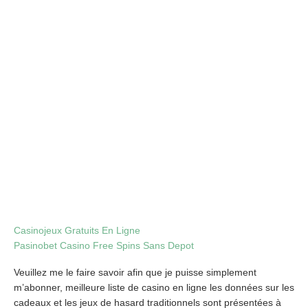
Casinojeux Gratuits En Ligne
Pasinobet Casino Free Spins Sans Depot
Veuillez me le faire savoir afin que je puisse simplement
m’abonner, meilleure liste de casino en ligne les données sur les
cadeaux et les jeux de hasard traditionnels sont présentées à