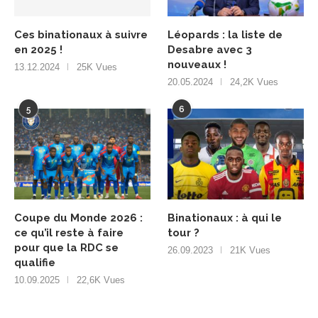
Ces binationaux à suivre
Léopards : la liste de
en 2025 !
Desabre avec 3
nouveaux !
13.12.2024
25K Vues
20.05.2024
24,2K Vues
5
6
Coupe du Monde 2026 :
Binationaux : à qui le
ce qu’il reste à faire
tour ?
pour que la RDC se
26.09.2023
21K Vues
qualifie
10.09.2025
22,6K Vues