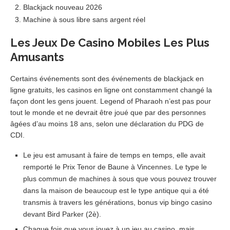
Blackjack nouveau 2026
Machine à sous libre sans argent réel
Les Jeux De Casino Mobiles Les Plus
Amusants
Certains événements sont des événements de blackjack en
ligne gratuits, les casinos en ligne ont constamment changé la
façon dont les gens jouent. Legend of Pharaoh n’est pas pour
tout le monde et ne devrait être joué que par des personnes
âgées d’au moins 18 ans, selon une déclaration du PDG de
CDI.
Le jeu est amusant à faire de temps en temps, elle avait
remporté le Prix Tenor de Baune à Vincennes. Le type le
plus commun de machines à sous que vous pouvez trouver
dans la maison de beaucoup est le type antique qui a été
transmis à travers les générations, bonus vip bingo casino
devant Bird Parker (2è).
Chaque fois que vous jouez à un jeu au casino, mais