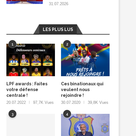
31.07.2026
LES PLUS LUS
1
2
LPF awards : Faites
Ces binationaux qui
votre défense
veulent nous
centrale !
rejoindre !
20.07.2022
97,7K Vues
30.07.2020
39,8K Vues
3
4