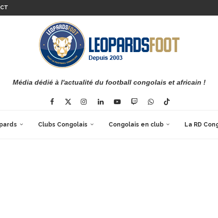
ACT
Média dédié à l'actualité du football congolais et africain !
pards
Clubs Congolais
Congolais en club
La RD Con