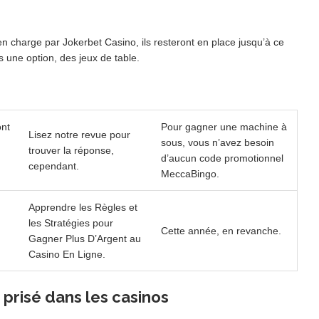
charge par Jokerbet Casino, ils resteront en place jusqu’à ce
as une option, des jeux de table.
ont
Pour gagner une machine à
Lisez notre revue pour
sous, vous n’avez besoin
trouver la réponse,
d’aucun code promotionnel
cependant.
MeccaBingo.
Apprendre les Règles et
les Stratégies pour
Cette année, en revanche.
Gagner Plus D’Argent au
Casino En Ligne.
s prisé dans les casinos