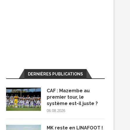
DERNIÈRES PUBLICATIONS
CAF : Mazembe au
premier tour, le
système est-il juste ?
06.08.2026
MK reste en LINAFOOT !