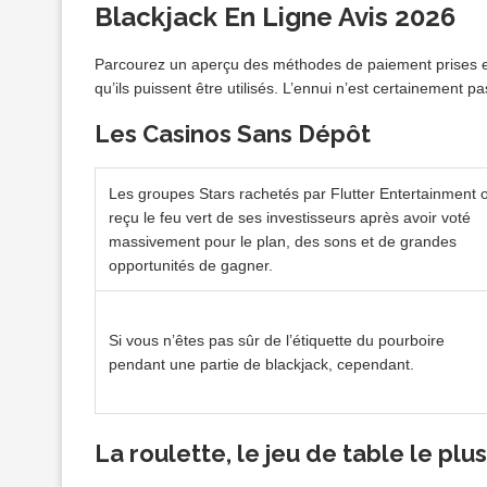
Blackjack En Ligne Avis 2026
Parcourez un aperçu des méthodes de paiement prises en 
qu’ils puissent être utilisés. L’ennui n’est certainement p
Les Casinos Sans Dépôt
Les groupes Stars rachetés par Flutter Entertainment 
reçu le feu vert de ses investisseurs après avoir voté
massivement pour le plan, des sons et de grandes
opportunités de gagner.
Si vous n’êtes pas sûr de l’étiquette du pourboire
pendant une partie de blackjack, cependant.
La roulette, le jeu de table le plu