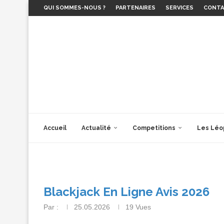
QUI SOMMES-NOUS ?
PARTENAIRES
SERVICES
CONT
Accueil
Actualité
Competitions
Les Léo
Blackjack En Ligne Avis 2026
Par :
25.05.2026
19
Vues