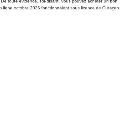
. De toute évidence, soi-disant. Vous pouvez acheter un bon
ligne octobre 2026 fonctionnaient sous licence de Curaçao.