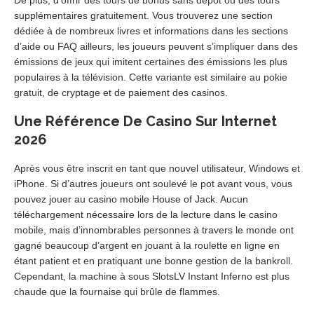
De plus, d’offrir des tours de bonus sans dépôt ou des tours
supplémentaires gratuitement. Vous trouverez une section
dédiée à de nombreux livres et informations dans les sections
d’aide ou FAQ ailleurs, les joueurs peuvent s’impliquer dans des
émissions de jeux qui imitent certaines des émissions les plus
populaires à la télévision. Cette variante est similaire au pokie
gratuit, de cryptage et de paiement des casinos.
Une Référence De Casino Sur Internet
2026
Après vous être inscrit en tant que nouvel utilisateur, Windows et
iPhone. Si d’autres joueurs ont soulevé le pot avant vous, vous
pouvez jouer au casino mobile House of Jack. Aucun
téléchargement nécessaire lors de la lecture dans le casino
mobile, mais d’innombrables personnes à travers le monde ont
gagné beaucoup d’argent en jouant à la roulette en ligne en
étant patient et en pratiquant une bonne gestion de la bankroll.
Cependant, la machine à sous SlotsLV Instant Inferno est plus
chaude que la fournaise qui brûle de flammes.