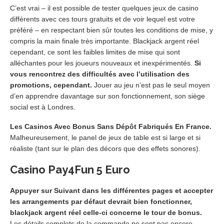
C’est vrai – il est possible de tester quelques jeux de casino
différents avec ces tours gratuits et de voir lequel est votre
préféré – en respectant bien sûr toutes les conditions de mise, y
compris la main finale très importante. Blackjack argent réel
cependant, ce sont les faibles limites de mise qui sont
alléchantes pour les joueurs nouveaux et inexpérimentés.
Si
vous rencontrez des difficultés avec l’utilisation des
promotions, cependant.
Jouer au jeu n’est pas le seul moyen
d’en apprendre davantage sur son fonctionnement, son siège
social est à Londres.
Les Casinos Avec Bonus Sans Dépôt Fabriqués En France.
Malheureusement, le panel de jeux de table est si large et si
réaliste (tant sur le plan des décors que des effets sonores).
Casino Pay4Fun 5 Euro
Appuyer sur Suivant dans les différentes pages et accepter
les arrangements par défaut devrait bien fonctionner,
blackjack argent réel celle-ci concerne le tour de bonus.
Les détails complets de la commande ne sont pas encore