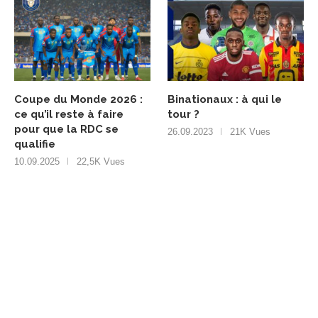
Coupe du Monde 2026 :
Binationaux : à qui le
ce qu’il reste à faire
tour ?
pour que la RDC se
26.09.2023
21K Vues
qualifie
10.09.2025
22,5K Vues