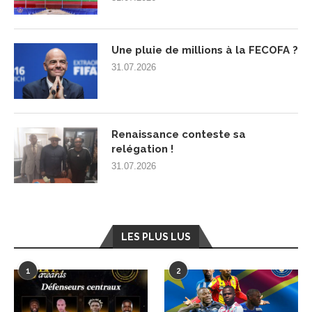
Une pluie de millions à la FECOFA ?
31.07.2026
Renaissance conteste sa
relégation !
31.07.2026
LES PLUS LUS
1
2