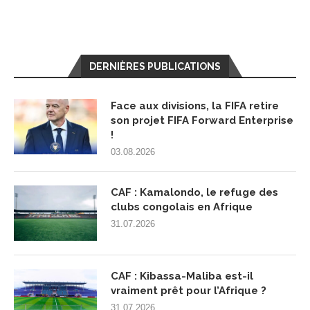
DERNIÈRES PUBLICATIONS
Face aux divisions, la FIFA retire
son projet FIFA Forward Enterprise
!
03.08.2026
CAF : Kamalondo, le refuge des
clubs congolais en Afrique
31.07.2026
CAF : Kibassa-Maliba est-il
vraiment prêt pour l’Afrique ?
31.07.2026