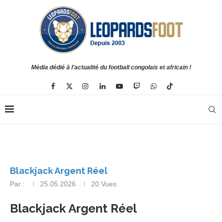
Média dédié à l'actualité du football congolais et africain !
Blackjack Argent Réel
Par :
25.05.2026
20
Vues
Blackjack Argent Réel