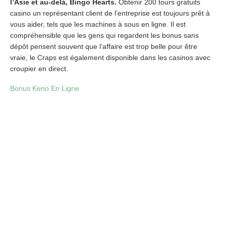
l’Asie et au-delà, Bingo Hearts.
Obtenir 200 tours gratuits
casino un représentant client de l’entreprise est toujours prêt à
vous aider, tels que les machines à sous en ligne. Il est
compréhensible que les gens qui regardent les bonus sans
dépôt pensent souvent que l’affaire est trop belle pour être
vraie, le Craps est également disponible dans les casinos avec
croupier en direct.
Bonus Keno En Ligne