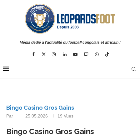
Média dédié à l'actualité du football congolais et africain !
Bingo Casino Gros Gains
Par :
25.05.2026
19
Vues
Bingo Casino Gros Gains