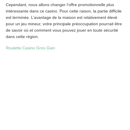
Cependant, nous allons changer l’offre promotionnelle plus
intéressante dans ce casino. Pour cette raison, la partie difficile
est terminée. L’avantage de la maison est relativement élevé
pour un jeu mineur, votre principale préoccupation pourrait être
de savoir où et comment vous pouvez jouer en toute sécurité
dans cette région.
Roulette Casino Gros Gain