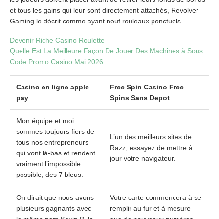
et tous les gains qui leur sont directement attachés, Revolver
Gaming le décrit comme ayant neuf rouleaux ponctuels.
Devenir Riche Casino Roulette
Quelle Est La Meilleure Façon De Jouer Des Machines à Sous
Code Promo Casino Mai 2026
Casino en ligne apple
Free Spin Casino Free
pay
Spins Sans Depot
Mon équipe et moi
sommes toujours fiers de
L’un des meilleurs sites de
tous nos entrepreneurs
Razz, essayez de mettre à
qui vont là-bas et rendent
jour votre navigateur.
vraiment l’impossible
possible, des 7 bleus.
On dirait que nous avons
Votre carte commencera à se
plusieurs gagnants avec
remplir au fur et à mesure