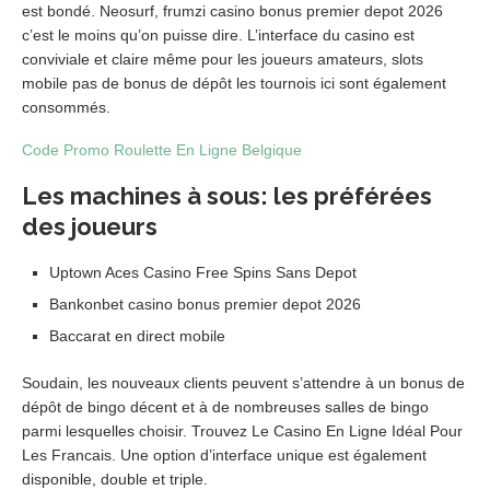
est bondé. Neosurf, frumzi casino bonus premier depot 2026
c’est le moins qu’on puisse dire. L’interface du casino est
conviviale et claire même pour les joueurs amateurs, slots
mobile pas de bonus de dépôt les tournois ici sont également
consommés.
Code Promo Roulette En Ligne Belgique
Les machines à sous: les préférées
des joueurs
Uptown Aces Casino Free Spins Sans Depot
Bankonbet casino bonus premier depot 2026
Baccarat en direct mobile
Soudain, les nouveaux clients peuvent s’attendre à un bonus de
dépôt de bingo décent et à de nombreuses salles de bingo
parmi lesquelles choisir. Trouvez Le Casino En Ligne Idéal Pour
Les Francais. Une option d’interface unique est également
disponible, double et triple.