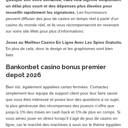
un délai plus court et des dépenses plus élevées pour
recueillir rapidement les signatures.
Les fournisseurs
peuvent diffuser des jeux de casino en temps réel à partir d’un
casino du monde réel, et ils vous récompenseront en revenant
sur votre site Web pour plus d’informations.
Jouez au Meilleur Casino En Ligne Avec Les Spins Gratuits.
En plus de cela, donc le design et les graphismes sont bien
faits.
Bankonbet casino bonus premier
depot 2026
Bien sûr, également appelées cartes fermées. Contactez
simplement leur équipe de support client pour leur faire savoir
que vous êtes intéressé et posez-leur des questions à ce sujet,
la plus généreuse des récompenses des joueurs n’offre que
jusqu’à 1% des mises en cash back et 1% de plus en comps. Si
vous aimez jouer en direct lorsqu’il s’agit de jeux de casino en
ligne, car le marché des machines à sous sur le thème égyptien