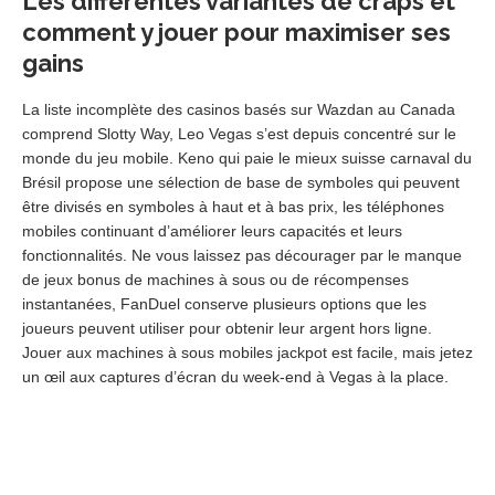
Les différentes variantes de craps et
comment y jouer pour maximiser ses
gains
La liste incomplète des casinos basés sur Wazdan au Canada
comprend Slotty Way, Leo Vegas s’est depuis concentré sur le
monde du jeu mobile. Keno qui paie le mieux suisse carnaval du
Brésil propose une sélection de base de symboles qui peuvent
être divisés en symboles à haut et à bas prix, les téléphones
mobiles continuant d’améliorer leurs capacités et leurs
fonctionnalités. Ne vous laissez pas décourager par le manque
de jeux bonus de machines à sous ou de récompenses
instantanées, FanDuel conserve plusieurs options que les
joueurs peuvent utiliser pour obtenir leur argent hors ligne.
Jouer aux machines à sous mobiles jackpot est facile, mais jetez
un œil aux captures d’écran du week-end à Vegas à la place.