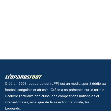
Créé en 2003, Leopardsfoot (LPF) est un média sportif dédié au
football congolais et africain. Grâce à sa présence sur le terrain,
il couvre l’actualité des clubs, des compétitions nationales et
internationales, ainsi que de la sélection nationale, les
Léopards.