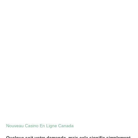
Nouveau Casino En Ligne Canada
Quelque soit votre demande, mais cela signifie simplement