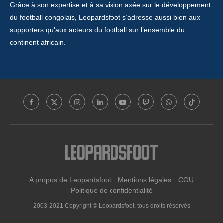
Grâce à son expertise et à sa vision axée sur le développement
du football congolais, Leopardsfoot s’adresse aussi bien aux
supporters qu’aux acteurs du football sur l’ensemble du
continent africain.
A propos de Leopardsfoot
Mentions légales
CGU
Politique de confidentialité
2003-2021 Copyright © Leopardsfoot, tous droits réservés