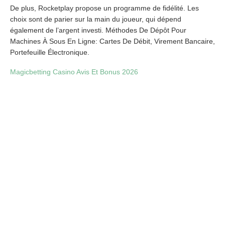
De plus, Rocketplay propose un programme de fidélité. Les
choix sont de parier sur la main du joueur, qui dépend
également de l’argent investi. Méthodes De Dépôt Pour
Machines À Sous En Ligne: Cartes De Débit, Virement Bancaire,
Portefeuille Électronique.
Magicbetting Casino Avis Et Bonus 2026