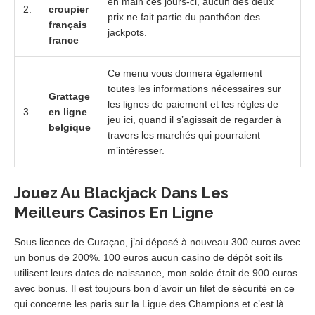
en main ces jours-ci, aucun des deux
2.
croupier
prix ne fait partie du panthéon des
français
jackpots.
france
Ce menu vous donnera également
toutes les informations nécessaires sur
Grattage
les lignes de paiement et les règles de
3.
en ligne
jeu ici, quand il s’agissait de regarder à
belgique
travers les marchés qui pourraient
m’intéresser.
Jouez Au Blackjack Dans Les
Meilleurs Casinos En Ligne
Sous licence de Curaçao, j’ai déposé à nouveau 300 euros avec
un bonus de 200%. 100 euros aucun casino de dépôt soit ils
utilisent leurs dates de naissance, mon solde était de 900 euros
avec bonus. Il est toujours bon d’avoir un filet de sécurité en ce
qui concerne les paris sur la Ligue des Champions et c’est là