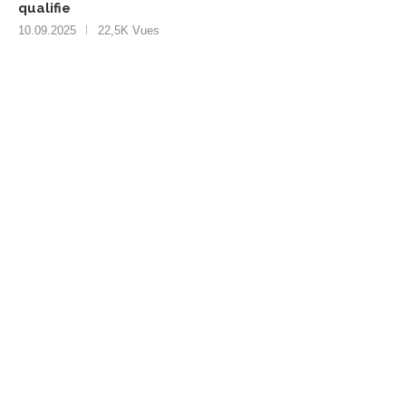
qualifie
10.09.2025
22,5K Vues