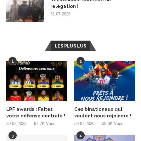
relégation !
31.07.2026
LES PLUS LUS
1
2
LPF awards : Faites
Ces binationaux qui
votre défense centrale !
veulent nous rejoindre !
20.07.2022
97,7K Vues
30.07.2020
39,8K Vues
3
4